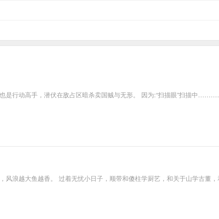
也是行动高手，潜伏在敌占区暗杀卖国贼与无形。 因为:“扫描眼”扫描中………
，风浪越大鱼越香。 过着无忧小日子，顺带和傻柱学厨艺，和关于山学古董，和