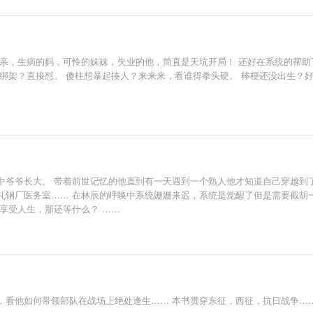
父亲，生病的妈，可怜的妹妹，失业的他，简直是天坑开局！ 还好在系统的帮助
绑架？直接怼。 傻柱想暴起揍人？来来来，看谁得拳头硬。 棒梗还没出生？
中爷爷长大。 带着前世记忆的他直到有一天遇到一个熟人他才知道自己穿越到
轧钢厂医务室…… 在林辰的呼唤中系统姗姗来迟，系统是觉醒了但是需要截胡
享受人生，那还等什么？ ……
，看他如何带领部队在战场上绝处逢生…… 本书贯穿东征，西征，抗日战争…