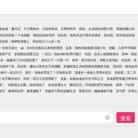
敌血脉
魔天记
不灭霸体诀
九转神体诀
王牌特种兵
权欲：从乡镇到省委大院
美丽的圌山传
四合院我有一个未婚妻
我的抗战有空间
四合院：采购员从打猎开始致富
四合院：老司机的幸福
四合院：南锣鼓巷路人
四合院之小人的一生
一名毁灭战士
gb：女A无法抵抗五条悟的诱惑
反派：我的武姬都是问题少女
海贼：入职半年我卧
宠我千百
某颠婆的恋爱日志
一百亿！我在ABO世界打癫工
综漫：总有人想踢猫便当
原神：我攻
云录：磕遍宗门CP后我恋爱了
港综之干一行爱一行
快穿：男主快闪开，男配才是我的
四合院：杀
实选择了我
四合院：傻柱公路求生万倍增幅
穿越响鬼之本想回家的我最终无敌
四合院：秦淮如深
个娘子一起过日子
港片：浩南你罩定了？沉海底去罩
混迹在一拳超人世界的圣主
四合院：五二开
？反手曝光你们
快穿：宿主又在拐男配了
龙族：欢愉命途的天空与风之王
变成星野穿越万界来到
国！
综影视之女配，剧本我改了
外卖箱通古今
数码宝贝：开局抽到堕天地狱兽
原神：不好意
改写
噙满四合院，禽兽傻眼了
穿越宝可梦的温馨生活
霍格沃茨：蝙蝠捕获手册
宝可梦：开局土
搜索