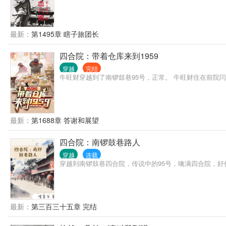
最新：
第1495章 瞎子旅团长
四合院：带着仓库来到1959
穿越
完结
牛旺财穿越到了南锣鼓巷95号，正常。 牛旺财住在前院闫富贵家对
最新：
第1688章 答谢和展望
四合院：南锣鼓巷路人
穿越
连载
穿越到南锣鼓巷四合院，传说中的95号，噙满四合院，
最新：
第三百三十五章 完结