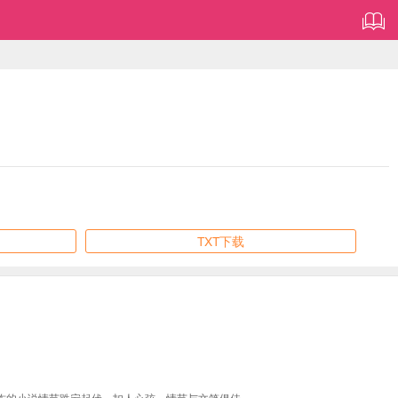
TXT下载
作的小说情节跌宕起伏、扣人心弦，情节与文笔俱佳。