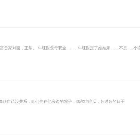
面，正常。 牛旺财父母双全......，牛旺财定了娃娃亲...... 不是.....小
好像跟自己没关系，咱们住在他旁边的院子，偶尔吃吃瓜，各过各的日子