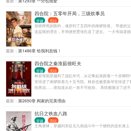
最新：
第1293章 一分也很爱
四合院：五零年开局，三级炊事员
穿越
完结
加班猝死的陈钧，魂穿到了五四年的南锣鼓巷。 早逝的
送监狱的理念，开局便把贾张氏送了进去。 一大爷搞道德
最新：
第1486章 给我利息钱！
四合院之秦淮茹很旺夫
穿越
完结
林辰母胎穿越到了战乱年代，从记事起就跟着一个赤脚郎
安排进了南锣鼓巷九十五号院。林辰也被娄振华安排进了
统再说……谁知道从此一发不可收拾。 系统都激活了还不
最新：
第2650章 阎家的完美理由
抗日之铁血八路
穿越
完结
主角唐林，穿越到东征兑九裕战斗中一个牺牲的连长身上