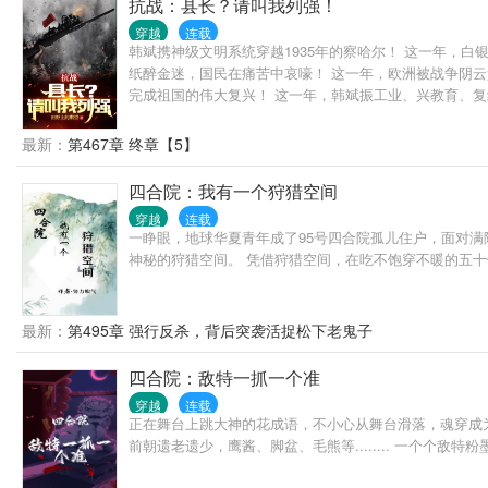
抗战：县长？请叫我列强！
穿越
连载
韩斌携神级文明系统穿越1935年的察哈尔！ 这一年，
纸醉金迷，国民在痛苦中哀嚎！ 这一年，欧洲被战争阴云
完成祖国的伟大复兴！ 这一年，韩斌振工业、兴教育、
最新：
第467章 终章【5】
四合院：我有一个狩猎空间
穿越
连载
一睁眼，地球华夏青年成了95号四合院孤儿住户，面对满
神秘的狩猎空间。 凭借狩猎空间，在吃不饱穿不暖的五
最新：
第495章 强行反杀，背后突袭活捉松下老鬼子
四合院：敌特一抓一个准
穿越
连载
正在舞台上跳大神的花成语，不小心从舞台滑落，魂穿成为六
前朝遗老遗少，鹰酱、脚盆、毛熊等........ 一个个敌特