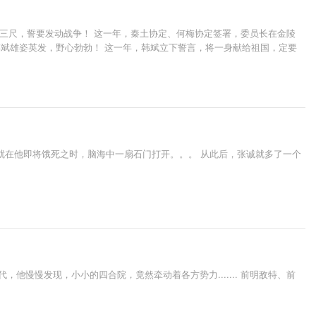
涎三尺，誓要发动战争！ 这一年，秦土协定、何梅协定签署，委员长在金陵
韩斌雄姿英发，野心勃勃！ 这一年，韩斌立下誓言，将一身献给祖国，定要
就在他即将饿死之时，脑海中一扇石门打开。。。 从此后，张诚就多了一个
慢慢发现，小小的四合院，竟然牵动着各方势力....... 前明敌特、前