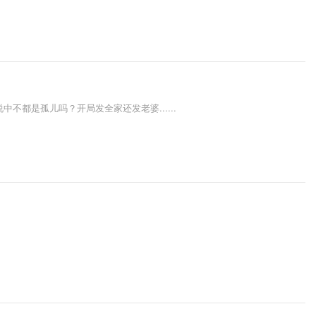
说中不都是孤儿吗？开局发全家还发老婆......