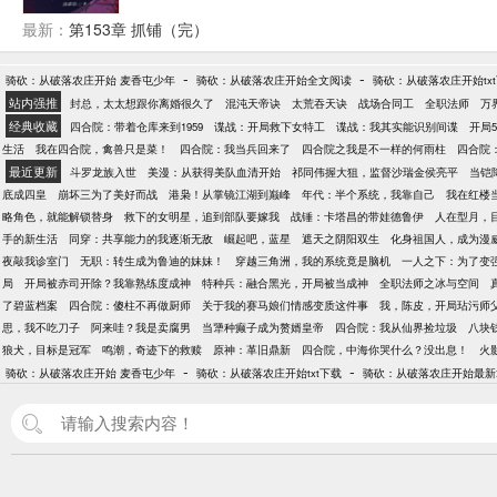
最新：
第153章 抓铺（完）
-
-
骑砍：从破落农庄开始 麦香屯少年
骑砍：从破落农庄开始全文阅读
骑砍：从破落农庄开始tx
站内强推
封总，太太想跟你离婚很久了
混沌天帝诀
太荒吞天诀
战场合同工
全职法师
万
经典收藏
四合院：带着仓库来到1959
谍战：开局救下女特工
谍战：我其实能识别间谍
开局
生活
我在四合院，禽兽只是菜！
四合院：我当兵回来了
四合院之我是不一样的何雨柱
四合院
最近更新
斗罗龙族入世
美漫：从获得美队血清开始
祁同伟握大狙，监督沙瑞金侯亮平
当铠
底成四皇
崩坏三为了美好而战
港枭！从掌镜江湖到巅峰
年代：半个系统，我靠自己
我在红楼当
略角色，就能解锁替身
救下的女明星，追到部队要嫁我
战锤：卡塔昌的带娃德鲁伊
人在型月，
手的新生活
同穿：共享能力的我逐渐无敌
崛起吧，蓝星
遮天之阴阳双生
化身祖国人，成为漫
夜敲我诊室门
无职：转生成为鲁迪的妹妹！
穿越三角洲，我的系统竟是脑机
一人之下：为了变
局
开局被赤司开除？我靠熟练度成神
特种兵：融合黑光，开局被当成神
全职法师之冰与空间
了碧蓝档案
四合院：傻柱不再做厨师
关于我的赛马娘们情感变质这件事
我，陈皮，开局玷污师
思，我不吃刀子
阿来哇？我是卖腐男
当犟种癫子成为赘婿皇帝
四合院：我从仙界捡垃圾
八块
狼犬，目标是冠军
鸣潮，奇迹下的救赎
原神：革旧鼎新
四合院，中海你哭什么？没出息！
火
-
-
骑砍：从破落农庄开始 麦香屯少年
骑砍：从破落农庄开始txt下载
骑砍：从破落农庄开始最新