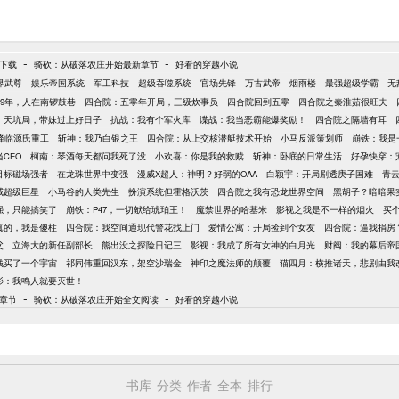
-
-
t下载
骑砍：从破落农庄开始最新章节
好看的穿越小说
界武尊
娱乐帝国系统
军工科技
超级吞噬系统
官场先锋
万古武帝
烟雨楼
最强超级学霸
无
59年，人在南锣鼓巷
四合院：五零年开局，三级炊事员
四合院回到五零
四合院之秦淮茹很旺夫
：天坑局，带妹过上好日子
抗战：我有个军火库
谍战：我当恶霸能爆奖励！
四合院之隔墙有耳
降临源氏重工
斩神：我乃白银之王
四合院：从上交核潜艇技术开始
小马反派策划师
崩铁：我是
CEO
柯南：琴酒每天都问我死了没
小欢喜：你是我的救赎
斩神：卧底的日常生活
好孕快穿：
目标磁场强者
在龙珠世界中变强
漫威X超人：神明？好弱的OAA
白颖宇：开局剧透庚子国难
青
威超级巨星
小马谷的人类先生
扮演系统但霍格沃茨
四合院之我有恐龙世界空间
黑胡子？暗暗果
强，只能搞笑了
崩铁：P47，一切献给琥珀王！
魔禁世界的哈基米
影视之我是不一样的烟火
买
真的，我是傻柱
四合院：我空间通现代警花找上门
爱情公寓：开局捡到个女友
四合院：逼我捐房
父
立海大的新任副部长
熊出没之探险日记三
影视：我成了所有女神的白月光
财阀：我的幕后帝
钱买了一个宇宙
祁同伟重回汉东，架空沙瑞金
神印之魔法师的颠覆
猫四月：横推诸天，悲剧由我
影：我鸣人就要灭世！
-
-
章节
骑砍：从破落农庄开始全文阅读
好看的穿越小说
书库
分类
作者
全本
排行