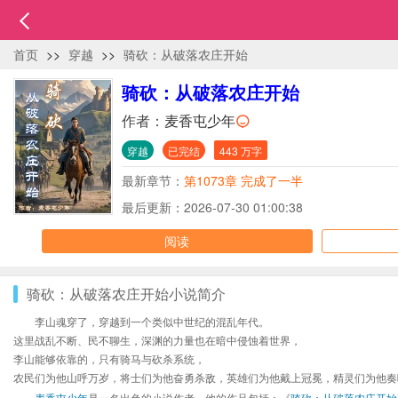
首页
>>
穿越
>>
骑砍：从破落农庄开始
骑砍：从破落农庄开始
作者：
麦香屯少年
穿越
已完结
443 万字
最新章节：
第1073章 完成了一半
最后更新：2026-07-30 01:00:38
阅读
骑砍：从破落农庄开始小说简介
李山魂穿了，穿越到一个类似中世纪的混乱年代。
这里战乱不断、民不聊生，深渊的力量也在暗中侵蚀着世界，
李山能够依靠的，只有骑马与砍杀系统，
农民们为他山呼万岁，将士们为他奋勇杀敌，英雄们为他戴上冠冕，精灵们为他奏
麦香屯少年
是一名出色的小说作者，他的作品包括：《
骑砍：从破落农庄开始