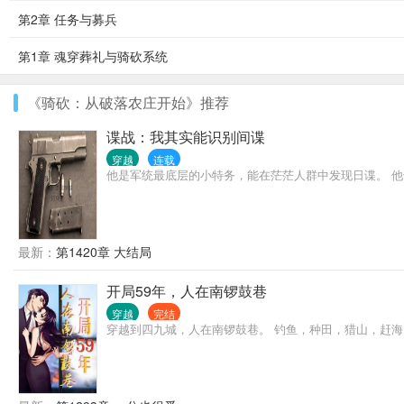
第2章 任务与募兵
第1章 魂穿葬礼与骑砍系统
《骑砍：从破落农庄开始》推荐
谍战：我其实能识别间谍
穿越
连载
他是军统最底层的小特务，能在茫茫人群中发现日谍。 他
最新：
第1420章 大结局
开局59年，人在南锣鼓巷
穿越
完结
穿越到四九城，人在南锣鼓巷。 钓鱼，种田，猎山，赶海