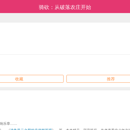
骑砍：从破落农庄开始
收藏
推荐
响乐章……
》、《
战争风云之我的充值能返现
》、等，本本精品，字字珠玑，作者麦香屯少年创