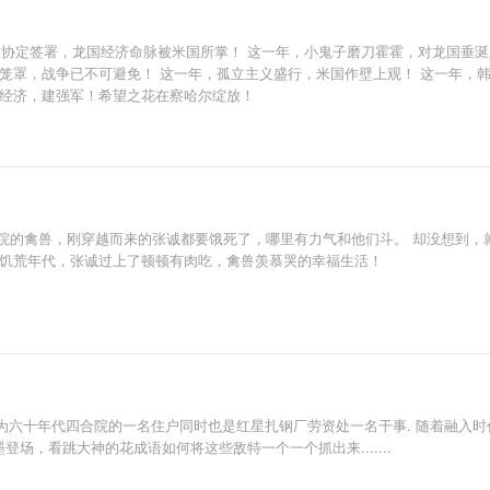
白银协定签署，龙国经济命脉被米国所掌！ 这一年，小鬼子磨刀霍霍，对龙国垂
笼罩，战争已不可避免！ 这一年，孤立主义盛行，米国作壁上观！ 这一年，
复经济，建强军！希望之花在察哈尔绽放！
院的禽兽，刚穿越而来的张诚都要饿死了，哪里有力气和他们斗。 却没想到，
十饥荒年代，张诚过上了顿顿有肉吃，禽兽羡慕哭的幸福生活！
十年代四合院的一名住户同时也是红星扎钢厂劳资处一名干事. 随着融入时代，他
粉墨登场，看跳大神的花成语如何将这些敌特一个一个抓出来.......