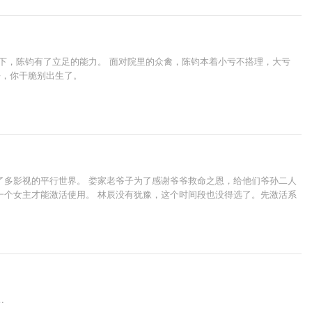
下，陈钧有了立足的能力。 面对院里的众禽，陈钧本着小亏不搭理，大亏
好，你干脆别出生了。
了多影视的平行世界。 娄家老爷子为了感谢爷爷救命之恩，给他们爷孙二人
一个女主才能激活使用。 林辰没有犹豫，这个时间段也没得选了。先激活系
…