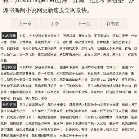
滩书海阁小说网更新速度全网最快。
上一章
目 录
下一页
存书签
站内强推
封总，太太想跟你离婚很久了
万界武尊
无敌血脉
不灭霸体诀
吞噬九重天
仕途
人生
官狱
灭世武修
恶魔的专属：丫头，你好甜
极品通灵系统
替嫁娇妻：偏执总裁宠上
瘾
我的帝国
哥哥们都是天才唯我废柴
明末钢铁大亨
黑暗无限
老祖她又杀回来啦
官场：救
了女领导后，我一路飞升
建立超级家族：从52年隐居开始
农女太彪悍：夫君，惹不起！
官路青
云梯
经典收藏
年代1960：穿越南锣鼓巷，
重生60带空间
重回1982小渔村
官家天下
重生1958：
发家致富从南锣鼓巷开始
你一个交警，抢刑侦的案子合适吗
权贵巅峰：我居然是世家子弟
重
生，我选择公务员中黄埔军校
重生六零：我带弟弟妹妹奔小康
四合院：从1958开始
重生官场：
从京都下基层权利巅峰
舔狗反派只想苟，女主不按套路走！
重生80靠赶山狩猎实现财富自由
四
合院：激情澎湃的岁月
重生96：权力之巅
重回60年代不遗憾
重返1987
四合院从1953开始
医
路官途
四合院：我只想当，看客
最近更新
重生之娱乐圈教父
我的大小魔女
甩我是吧？那就捡个校花回家当老婆
悔婚？反手
娶了资本家大小姐！
火红年代：开发北大荒，种田赶山养全家
86年：我五个嫂子没人照顾
离婚
后，我成为了医学传奇！
刚觉醒透视眼，你要跟我退婚？
平庸的人不拯救世界
最强战神
最强
战神
规则怪谈：但我养的是邪神啊
重回70：替妹下乡没物资？我一天三顿
重回62，我为国铸剑
薅哭鹰酱
扮演校花她爹？女神努力我躺平！
仕途风云：升迁
退役兵王：归途无名
神豪判官：
开局直播审判霸座仙
我从明朝活到现在
市场监管七十年变迁