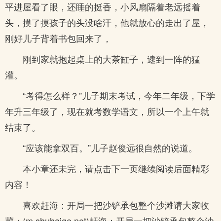
平进屋看了眼，还睡的挺香，小风扇隔着老远摇着
头，摸了摸孩子的头没啥汗，他就放心的走出了屋，
刚好儿子背着书包回来了，
刚到家就抱起桌上的大茶缸子，逮到一阵的猛
灌。
“考得怎么样？”儿子期末考试，今年二年级，下学
年升三年级了，现在就考数学语文，所以一个上午就
结束了。
“应该能拿双百。”儿子赵俊远很自然的说道。
本小章还未完，请点击下一页继续阅读后面精彩
内容！
喜欢赶海：开局一把沙铲承包整个沙滩请大家收
藏：(m.shuhaige.net)赶海：开局一把沙铲承包整个沙