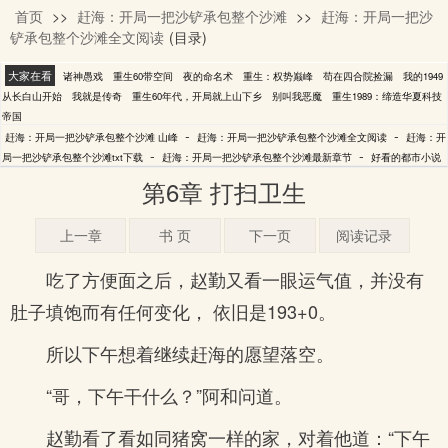
首页
>>
赶海：开局一把沙铲承包整个沙滩
>>
赶海：开局一把沙
山峰
铲承包整个沙滩全文阅读
(目录)
大家在看
诸神愚戏
重生60带空间
夜的命名术
重生：权势巅峰
苟在四合院捡漏
我的1949
从长白山开始
我就是传奇
重生60年代，开局就上山下乡
别叫我恶魔
重生1989：缔造华夏科技
帝国
-
-
赶海：开局一把沙铲承包整个沙滩 山峰
赶海：开局一把沙铲承包整个沙滩全文阅读
赶海：开
-
-
局一把沙铲承包整个沙滩txt下载
赶海：开局一把沙铲承包整个沙滩最新章节
好看的都市小说
第6章 打扫卫生
上一章
书 页
下一页
阅读记录
吃了方便面之后，赵勤又看一眼运气值，并没有
肚子填饱而有任何变化， 依旧是193+0。
所以下午想着继续赶海的愿望落空。
“哥，下午干什么？”阿和问道。
赵勤看了看如同猪窝一样的家，对着他道：“下午