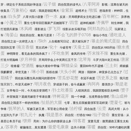
/云子烟
/八零阿涛
穿：绑定生子系统后我好孕连连
四合院里的读书人
影视：流窜在诸天的
/万象初心
/金紫辰
/牧狐
收集员
综武：我就是朝廷鹰犬
超维术士
悠哉兽世：种种田，生
/白头梦
/乔一水
/百年树仁
生崽
八零大院小甜妻
反派：开局喂萝莉女主吃进口糖
异界艳
/小翼之羽
/四雪
/齐佩甲
修
重生七零夺回巨额家产后她随军了
超神机械师
转生神树，我
/木风峰
/罗飞羽
/阿邦岛的山灵
打造阴兵家族
谍影凌云
综影从欢乐颂开始
玩家请上
/海晏山
/不会飞的胖子0708
/通吃道人
车
我在四合院，禽兽只是菜！
修仙小书生
/Sich
/暴走的葡式蛋挞
四合院之这一次肆意人生！
人在截教写日记，通天被玩坏了
四合
/南京香烟
/化十
/天蚕土豆
/糖水煮
院回到五零
荒古武神
斗破苍穹
四合院从1953开始
蛋
/不吃鱼粥
/芥末辣不辣
神明降世，看见血条的我杀疯了！
秦凤药传奇
重生朱允熥，
/岁月神偷
/北琴海
/唐家
打造大明巅峰
开局同学会上中奖两亿五千万
斗罗大陆III龙王传说
三少
/空酒瓶
/啊猫朵朵
/三土剑
咬春靥
修仙大佬命中带编
重回60年代不遗憾
师娘赐
/琳小羽
/大头小树
/过
我麒麟肾，举世无敌！
医权在握
网游：我财神，神宠多亿点怎么了
期橘子
/苦瓜炒花蟹
/历史系之狼
我在娱乐圈当风水顾问的那些年
衣冠不南渡
我只想
/明月夜色
/冉阿冉
/鹅是老
毁灭宗门，咋逆天成神了
穿成孩子妈，奋斗成赢家
最强弃少
五
/扑土吃番茄
/赟子
女帝每日一问，今天他没变强吧？
入错洞房后，我跟阴鸷权臣去种田
言
/伴树花开
/鱼山成神
外室独宠？退婚另嫁世子爷请自重
我一个神豪，当渣男很合理吧
/扯筋的大腿
/楚凝七
四合院之我是不一样的何雨柱
七零，重生后我被最强军官花样宠
谁与
/抚琴的人
/洽柠檬
/云霓
争锋
军嫂又娇又勇，军官老公用命宠
四合如意
高武大明：从小
/初九元十
/我是墨水
/仙子饶命
太监到九千岁
执魔
四合院：打猎在1962
重生官场：从
/饼师
/待客君
基层公务员干起
亮剑：为什么你的缴获这么多
宠妻无度：腹黑摄政王重生太粘
/苏寒舟
/最爱毛康康
/茶暖
人
被骗缅北，真实遭遇
边关小厨娘
四合院：50年代傻柱的重