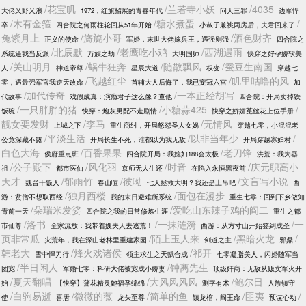
/花宝叽
/兰若寺小妖
/4035
大佬又野又浪
1972，红旗招展的青春年代
问天三罪
边军悍
/木有金箍
/糖水煮蛋
/
卒
四合院之何雨柱轮回从51年开始
小叔子兼祧两房后，夫君回来了
兔紫月上
/旖旎小哥
/酒色财齐
正义的使命
军婚，末世大佬嫁兵王，遇强则强
四合院之
/北辰默
/老鹰吃小鸡
/西湖遇雨
系统逼我当反派
万族之劫
大明国师
快穿之好孕娇软美
/关山明月
/蜗牛狂奔
/随散飘风
/蚕豆生南国
人
神道帝尊
星辰大道
权变
穿越七
/飞越红尘
/叽里咕噜的风
零，遇最强军官我逆天改命
首辅大人后悔了，我已宠冠六宫
加
/加代传奇
/一本正经胡写
代故事
戏假成真：演瘾君子这么像？查他
四合院：开局卖掉铁
/一只胖胖的猪
/小糖蒜425
/
饭碗
快穿：炮灰男配不走剧情
快穿之娇媚菟丝花上位手册
靓女要发财
/李马
/无情风
上城之下
重生商纣，开局怒怼圣人女娲
穿越七零，小混混老
/平淡生活
/以非当年少
/
公竟深藏不露
开局长生不死，谁都以为我无敌
开局穿越寡妇村
白色大海
/百香果果
/老刀锋
侯府重点班
四合院开局：我媳妇188会太极
洪荒：我为器
/公子殿下
/风化羽
/时音
/庆元职高小
祖
都市医仙
京师无人生还
在陷入永恒黑夜前
天才
/郁雨竹
/彼呦
/文盲写小说
魏晋干饭人
春山喧
七天拯救大明？我还是上吊吧
西
/独月西楼
/面包在漫步
游：贫僧不想取西经
我的末日避难所系统
重生七零：回到下乡做知
/朵瑞米发娑
/爱吃山东辣子鸡的阎二
青前一天
四合院之我的日常修炼生涯
重生之都
/洛书
/一抹涟漪
/一
市仙尊
全家流放：我带着嫂夫人去逃荒！
西游：从方寸山开始签到成圣
页非常瓜
/陌上玉人来
/黑暗火龙
/
灾荒年，我在深山老林里重建家园
剑道之主
邪鼎
韩老大
/烽火戏诸侯
/祁开
雪中悍刀行
领主求生之天赋合成
七零凝脂美人，闪婚随军当
/半日闲人
/钟离先生
团宠
军婚七零：科研大佬被宠成小娇妻
顶级奸商：无敌从贩卖军火开
/夏天翻唱
/大风风风风
/鲍尔日
始
【快穿】蒲花精灵她福孕绵绵
测字有术
人族镇守
/白驹易逝
/微微的薇
/简单的鱼
/匪夷
/
使
喜唐
龙头至尊
镇龙棺，阎王命
预谋心动