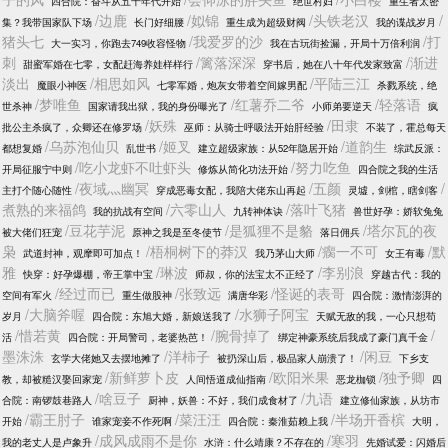
四合院：奋斗从五十年代开始
绝世村妇
重生者太密
/边鹿
/姒锦
/头铁老汉
/
集？我带国家队下场
长门好细腰
重生成为超级财阀
我的谍战岁月
猪头七
/我爱罗的沙
/打
大一实习，你跑去749收容怪物
我在古玩街捡漏，开局十万倍利润
刺
/篱落深深
/渐进
甜蜜军婚在七零，女配赶海养娃样样行
穿书后，她在八十年代发家致富
淡出
/相思如风
/平陆三江
魔眼小神医
七零军婚，炮灰女带着空间嫁男配
杀戮系统，绝
/梦唯鱼
/红薯乔二爷
/轻落语
世杀神
国家请我出狱，我的身份曝光了
小师弟要逆天
疯
/妖殊
/田隶
批公主杀疯了，众卿还在修罗场
巫师：从骑士呼吸法开始肝经验
不装了，霍总每天
/乌苏泡仙贝
/姬叉
/道韵生
都想复婚
乱世书
建立超级家族：从52年隐居开始
综武反派：
/吃小龙虾不吐虾头
/努力吃鱼
开局征服宁中则
修炼从简化功法开始
四合院之我的生活
/夜域灬幽冥
/五颜
/
主打个随心随性
穿成恶毒女配，我陪大佬东山再起
灵墟，剑棺，瞎剑客
煮熟的来福鸽
/六零山人
/落叶飞猪
我的抗战有空间
九转神体诀
兽世好孕：娇软兔兔
/豆花芋泥
/是狐狸不是貉
/塔尔瓦的夜
被大佬们狂宠
原神之我是至冬使节
落日佣兵
枭
/梧桐树下的莽汉
/瘸一不可
/默
武道封神，观摩即可加点！
我乃茅山大师
女王有毒
雅
/琳波
/李别浪
快穿：好孕爆棚，帝王掌中宝
师叔，你的法宝太不正经了
穿越古代：我的
/经过而已
/张致远
/怪诞的表哥
空间有军火
重生做股神
满唐华彩
四合院：激情澎湃的
/大脑斧喔
/水狮子阿宝
岁月
四合院：东旭大婚，新娘送我了
天赋无敌的我，一心只想苟
/惜若黄
/腕骨掉了
/
活
四合院：开局警司，老婆热芭！
绑定神豪系统后我成了豪门真千金
墨洙洙
/洋柿子
/闲豆
玄学大佬她又去摆地摊了
被扔深山后，极品家人崩溃了！
下乡支
/新鲜萝卜皮
/欧阳米果
/独予卿
教，却被糙汉娶回家宠
人间悟道成仙指南
恶龙枷锁
四
/啥豆子
/九语
合院：南锣鼓巷路人
厨神，妖兽：不好，我们成食材了
建立修仙家族，从坊市
/霸王肘子
/菜汪汪
/半场开香槟
开始
谁家宠妾不作死啊
四合院：秦淮茹赖上我
大明，
/成风成雨不是你
/寒羽
我的老丈人是卢象升
水浒：什么靖康？不存在的
先婚试爱：闪婚后