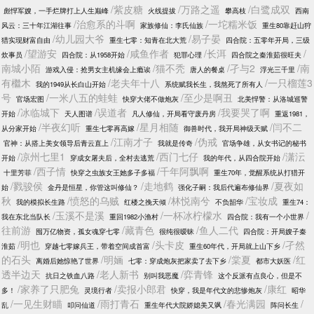
/紫皮糖
/万路之遥
/白鹭成双
彪悍军嫂，一手烂牌打上人生巅峰
火线提拔
攀高枝
西南
/治愈系的斗啊
/一坨糯米饭
风云：三十年江湖往事
家族修仙：李氏仙族
重生80靠赶山狩
/幼儿园大爷
/易子晏
猎实现财富自由
重生七零：知青在北大荒
四合院：五零年开局，三级
/望游安
/咸鱼作者
/长洱
/
炊事员
四合院：从1958开始
犯罪心理
四合院之秦淮茹很旺夫
南城小陌
/猫不秃
/孑与2
/南
游戏入侵：抢男女主机缘会上瘾诶
唐人的餐桌
浮光三千里
有檵木
/老夫年十八
/一只榴莲3
我的1949从长白山开始
系统赋我长生，我熬死了所有人
号
/一米八五的蛙蛙
/至少是啊丑
官场宏图
快穿大佬不做炮灰
北美悍警：从洛城巡警
/冰临城下
/误道者
/我要哭了啊
开始
天人图谱
凡人修仙，开局看守废丹房
重返1981，
/半夜幻听
/星月相随
/闫不二
从分家开始
重生七零再高嫁
御兽时代，我开局神级天赋
/江南才子
/伪戒
官神：从搭上美女领导后青云直上
我就是传奇
官场争雄，从女书记的秘书
/凉州七里1
/西门七仔
/潇沄
开始
穿成女屠夫后，全村去逃荒
我的年代，从四合院开始
/西子情
/千年阿飘啊
十里芳菲
快穿之虫族女王她多子多福
重生70年，觉醒系统从打猎开
/戮骏侯
/走地鹤
/夏夜如
始
金丹是恒星，你管这叫修仙？
强化子嗣：我后代遍布修仙界
秋
/愤怒的乌贼
/林悦南兮
/宝妆成
我的模拟长生路
红楼之挽天倾
不负韶华
重生74：
/玉溪不是溪
/一杯冰柠檬水
/
我在东北当队长
重回1982小渔村
四合院：我有一个小世界
往前游
/藏青色
/鱼人二代
囤万亿物资，孤女魂穿七零
很纯很暧昧
四合院：开局嫂子秦
/明也
/头卡皮
/孑然
淮茹
穿越七零嫁兵王，带着空间成首富
重生60年代，开局就上山下乡
的石头
/明婳
/棠夏
/红
离婚后她惊艳了世界
七零：穿成炮灰把家卖了去下乡
都市大妖医
透半边天
/老人新书
/弈青锋
抗日之铁血八路
别叫我恶魔
这个反派有点良心，但是不
/家养了只肥兔
/卖报小郎君
/康红
多！
灵境行者
快穿，我是年代文的悲惨炮灰
昭华
/一见生财瞄
/雨打青石
/春光满园
/
乱
叩问仙道
重生年代大院娇媳美又飒
阵问长生