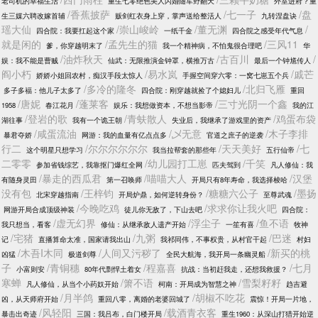
老司机的幸福生活
重生七零绝色美人闪婚随军野翻天
外室进府？重
/香蕉披萨
/七一子
/盘
生三媒六聘改嫁首辅
贩剑红衣身上穿，掌声送给整活人
九转涅盘诀
瑶大仙
/崇山峻岭
/董无渊
/
四合院：我要扛起这个家
一纸千金
四合院之感受年代气息
就是闲的
/孟先生的猫
/三风11
爹，你穿越明末了
我一个精神病，不怕鬼很合理吧
华
/油炸秋天
/古百川
/
娱：我不能是曹贼
仙武：无限推演金钟罩，横推万古
最后一个钟馗传人
阎小朽
/易水岚
/戚芒
娇娇小姐回农村，痴汉手段太惊人
手握空间穿六零：一窝七崽五个兵
/多冷的隆冬
/北归飞雁
多子多福：他儿子太多了
四合院：刚穿越就捡了个媳妇儿
重回
/唐妮
/蓬莱客
/三寸光阴一个鑫
1958
春江花月
娱乐：我想做资本，不想当影帝
我的江
/登岩的歌
/青蚨散人
/鸡蛋布袋
湖往事
我有一个诡王朝
失业后，我继承了游戏里的资产
/咸蛋流油
/乄无意
/木子李排
暴君夺娇
网游：我的血量有亿点点多
官道之庶子的逆袭
行二
/尔尔尔尔尔尔
/天天美好
/七
这个明星只想学习
我当拉帮套的那些年
五行仙帝
二零零
/幼儿园打工崽
/千笑
参加省钱综艺，我靠抠门爆红全网
匹夫驾到
凡人修仙：我
/暴走的西瓜君
/喵喵大人
/汉堡
有随身灵田
第一召唤师
开局只有8年寿命，我选择梭哈
没有包
/王梓钧
/糖糖六公子
/墨扬
北宋穿越指南
开局炉鼎，如何逆转身份？
至尊武魂
/今晚吃鸡
/求求你让我火吧
网游开局合成顶级神装
徒儿你无敌了，下山去吧
四合院：
/虚无幻界
/浮尘子
/鱼不语
我只想当，看客
修仙：从继承敌人遗产开始
一笙有喜
牧神
/宅猪
/九粥
/巴迷
记
直播算命太准，国家请我出山
我祁同伟，不事权贵，从村官干起
村妇
/木吾I木同
/人间又污秽了
/新买的桃
凶猛
极道剑尊
全民大航海，我开局一条幽灵船
子
/青铜穗
/程嘉喜
/七月
小富则安
80年代剽悍土着女
抗战：当初赶我走，还想我救援？
寒蝉
/箫不语
/雪梨籽籽
凡人修仙，从当个小药奴开始
柯南：开局成为智慧之神
趋吉避
/月半鸽
/胡椒不吃花
凶，从天师府开始
重回八零，离婚的老婆回城了
震惊！开局一片地，
/风轻阳
/载酒青衣客
暴击出奇迹
三国：我吕布，白门楼开局
重生1960：从深山打猎开始逆