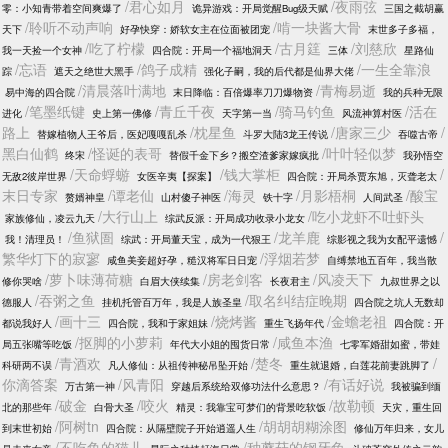
/君心如月
/夜雨弦
零：小知青带着空间爽爆了
诡异游戏：开局觉醒Bug级天赋
三国之截胡赢
/聆听不动声响
/啃一块酱大骨
天下
好孕快穿：娇软女主在位面被团宠
末世多子多福，
/吃了柠檬
/古月筳
/刘慈欣
我一天捡一个女神
四合院：开局一个福地洞天
三体
星路仙
/忘语
/鸽子成精
/一生全靠浪
踪
遮天之绝世大黑手
强化子嗣，我的后代都是仙界大佬
/清晨落叶满地
/青梅易逝
易中海的四合院
末日降临：百倍爆率刀刀爆物资
我的兵种无限
/笔墨纸键
/青丘千夜
/骑马钓鱼
/活在
进化
史上第一佛修
天字第一当
风流神算村医
路上
/枕星鱼
/唐家三少
/
替嫁植物人王爷后，医妃嘎嘎乱杀
斗罗大陆3龙王传说
吞噬古帝
黑白仙鹤
/怪诞的表哥
/叶叶轻似梦
终宋
替假千金下乡？搬空渣爹家嫁疯批
我孙悟空
/天命蜉蝣
/钱大掌柜
/
无敌2彼岸世界
女医辛夷【探案】
四合院：开局杀贾东旭，灭聋老太
末日专家
/谭老仙
/海灵
/月影梧桐
/酸宝
赘婿神皇
山村傻子神医
铁十字
人间武圣
/大行山上
/吃小龙虾不吐虾头
家族修仙，凌云九天
综武反派：开局成功收录小龙女
/鱼狱圄
/龙羊鹿
/
我！清理员！
综武：开局董天宝，成为一代狠王
综影视之我为女配平遗憾
繁华灯下的寂寥
/浮烟若梦
咸鱼美妾超好孕，糙汉将军日日宠
自缚禁地五百年，我当散
/萝卜味薄荷糖
/房老剑客
/风凌天下
修你哭啥
白眉大侠续集
长夜君主
九叔世界之以
/吞粥之鱼
/取名纠结症晚期
德服人
挂机托管百万年，我是人族圣皇
四合院之坑人无数却
/画十三
/烧烤酱
/金蟾老祖
都说我好人
四合院，我和于家姐妹
重生飞扬年代
四合院：开
/抠脚的小萝莉
/咸鱼本渔
局五张嘴等吃饭
年代大小姐的囤货日常
七零军婚甜如蜜，带娃
/青酒欢
/楚冬
/
科研两不误
凡人修仙：从祖传神秘吊坠开始
重生就退婚，白莲花前妻跳脚了
你滴答案
/风青阳
/有话好说
万古第一神
穿越后系统给双修功法什么意思？
我被骗到缅
/破金
/咬火
/故勒顿
北的那些年
白骨大圣
精灵：我靠宝可梦们的背景吃软饭
天灾，重生回
/阿树tn
/胡胡胡糊涂图
到末世初始
四合院：从隔壁院子开始逍遥人生
修仙万年归来，女儿
/不吃鱼的猫儿
/种蘑菇的钢牙兔