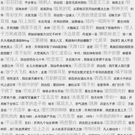
/召召归途
/骑鹤人
/我是王三金
/轻
生
平步青云
四合院：盖世无双何雨柱
御兽之王
泉流响
/远瞳
/狐尾的笔
/荆神天司
深海余烬
道诡异仙
从霍格沃茨开始的魔法之旅
剑
/青衫仗剑
/石章鱼
/大唐妖僧是逆贼
/霞飞
帝
大医无疆
四合院一边缘人
召唤万岁
双颊
/狂上加狂
/雄鸡一唱两年半
为奴
长生苟道：开局吹唢呐，送葬修仙
重生何雨
/摘星不揽月
/逆苍天
/咸青柠
/世人
柱，开局清醒
杀神
大魏疯王
我创造了怪物序列！
千万再难遇我
/天边星星
/狮驼岭老三
师妹的修炼方法它不科学
丹道第一圣
惊！佣
/三重楼喻
/七星草
兵大佬她是满级BKing
重生八五，离婚海钓养娃赚翻了
【快穿】路人甲是
/喜厌
/天降123
/跃千愁
绝色美人
末世：开局我夺取了SSS级异能
道君
离婚后我的国医技
/君子如珩
/安仁道若山
/风中折腰
能觉醒了
大雪满风刀
年代：我在58有块田
春暖香
/笑佳人
/吃货老三
/荆棘之歌
浓
四合院苟生七十年
灾后第六年，我靠发豆芽攒下农场
/耳根
/天涯流浪者
光阴之外
女儿大闹修仙界，我仙帝身份曝光
四合院：我不要人我只要
/放个大飞机
/纯银耳坠
/橘子味微
命
哥几个，走着
穿书后女配才是五个哥哥的真团宠
醺
/月影醉花留
/西西东东
悟性逆天，我在诸天薅羊毛
权臣的在逃白月光
农家小子的古
/冬眠中的驴
/嘎子剑
/梅
代上进日常
四合院：重回50年，傻柱从军
老婆乖乖，把门打开
子瞎了
/尽欢岁月
/给我加葱
/庭院阳光好
官路
御兽从零分开始
重生日常修仙
重回
/五见五华
/永夜星河
/帝剑一
六零抢个婚，闪嫁军官赢麻了
星辰王
惊天剑帝
谍战：开
/老李的盒子炮
/藏花主人
/跳舞
/虚尘
局救下女特工
铸天
邪气凛然
武逆九千界
万妖
/十月流年
/爱打牌的蜘蛛
/沃
圣祖
第一红人
重生七零：开局打猎养家，我把妻女宠上天
爱吃肉肉
/六月浩雪
/v奔跑的蜗牛v
重生1983：从夺回家产开始
你好，1976！
嫡嫁千
/千山茶客
/韩想娶白
/流浪的西北
金
玄幻：开局九个仙女师傅
四合院之合家欢乐
逃荒
/云上之云
/布响玩辣
/小疯
种田，农门长姐养家忙
从小欢喜开启诸天之旅
凡人修仙传！
子的风
/会仰泳的胖头鱼
/小白楼