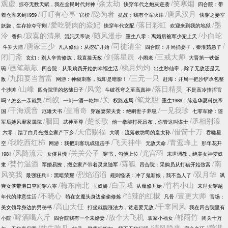
观虚
/余太劫
/笑寒烟
掠夺无数天赋，我在全民时代封神
快穿年代之炮灰逆袭
四合院：带
/叮叮有心事
/隐为者
/唐风汉月
着仓库来到1959
官榜
抗战：我有个军火库
快穿之妾室
/爱吃甏肉的焱妃
/落日彩虹
/墨
妖娆，生存掠夺守则
快穿年代女配
欢迎来到我的地狱
泠
/寂寞的清泉
/随风漫步
/小白蛇
香归
混沌天帝诀
重生八零：离婚后被军少宠上天
/唐家三少
/司徒清尘
/
斗罗大陆
凡人修仙：从挖矿开始
四合院：开局捅娄子，秦淮茹急了
闭门斋
/剑落星辰
/三戒大师
玄幻：别人辛苦修炼，我直接无敌
小阁老
大晋第一铁饭
/画笔敲敲
/桃月灼灼
碗
四合院：从采购员开始的幸福生活
出生秒仙帝，除了无敌还是无
/九阳要当首富
/三元一只
敌
网游：神级刺客，我即是暗影！
赶海：开局一把沙铲承包整
/山峰
/风觉
/落日精灵
个沙滩
四合院里的悠哉日子
斗破苍穹之至高真神
不是高冷指挥官
/司皎
/关
/笔龙胆
吗？怎么一亲就哭
一剑一酒一乾坤
权路迷局
重生1989：缔造华夏科技帝
/千海观音
/皇甫奇
/一见我珍
国
厄难天书
穿越妻荣夫贵：绝嗣世子养崽
七零军婚：随
/胭回
/楚长歌
/丞相别浪
军后她风靡家属院
武神至尊
他一拳能打死吕布，你管这叫谋士
/天倌赐福
/借箭十万
六零：踹了白月光搬空家产下乡
大明：流落教坊司的皇太孙
吞噬星
/我吃西红柿
/飞天神牛
/青鸾峰上
空
网游：我把刺客玩成狙击手
无敌天命
那年花开
/风随流云
/关关公子
/尤宫羽
1981
女侠且慢
穿书，勾他上位
末世调教，绝美女神变奴
/焚竹温酒
/霖狐
/南
隶
军婚易撩，搬空家产带着灵泉随军
四合院：采购员从打猎开始致富
风笑我
/烈焰滔滔
/双月华
最强狂兵Ⅱ：黑暗荣耀
规则怪谈：冲了鬼新娘，我不当人了
飒
/梅东南北
/白玉城
/竹杓小山
爽女侠带港口空间穿六零
玉奴娇
从魔修开始
末世女穿越
/不晓心
/怕辣的红椒
/壹更大师
年代的肆意生活
苟在女魔头身边偷偷修炼
凡骨
官场：
/高山大任
/千李同风
美女领导身边的男秘书
打坐就能涨法力，贫道要无敌
我在四合院里有
/啤酒喝六斤
/放个大飞机
/郁雨竹
小院
四合院我有一个未婚妻
农家小福女
闭关十万
/放牛吃瓜
/清风静来
/爱潜