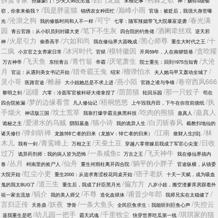
拒嫁豪门：少夫人99次出逃
宋檀记事
神：赐你S级偷
/我是胖蓝猫
/巅峰小雨
窃，你拿来偷我？
锦绣农女种田忙
官场：被贬后，我强大身世曝
/沧浪之狗
/可宁
/春光满
光
我的修炼时间和人不一样
七零：随军辣媳带飞大院暴富逆袭
园
/笔下不生灰
/酒阑牵丝戏
青云官路：从小职员到封疆大吏
四合院的钓鱼佬
逆天邪
/火星引力
/六如和尚
/黑心师尊
/十
神
偷香高手
我在修仙界大器晚成
重生大时代之王
二疯
/冰河时代
/模特徽因
/贪吃獾
小京官之女养家日常
官狱
开局59年，人在南锣鼓巷
/飞天鱼
/青竹翁
/厌笔萧生
/大沧
万古神帝
东恒青云
帝霸
院士重生：回到1975当知青
月
/猎奇霸王兔
/榴弹怕水
/
官运：从遇到美女书记开始
绍宋
夫人她马甲又轰动全城了
灵小哥
/帷赫
/燕小陌
/卷帘西风666
医路官途
大小姐她总是不求上进
官路之谁与争锋
/远瞳
/茴茴猫
/那一只蚊子
黎明之剑
六零：冷面军官被科研大佬拿捏了
轮回乐园
苟在
/梦的边缘看雪
/梧桐悠悠
/执
四合院捡漏
凡人修仙记
上午毁我丹田，下午在你坟前烧纸
手烟火
/坟土荒草
/吃肉的熊猫
/蛊真人
神话版三国
我靠打爆学霸兑换黑科技
蛊真人
/爱潜水的乌贼
/猫小诗
/白刃斩春风
诡秘之主
阴阳墓蛊
我的诡异人生
截教扫地仙的
/弹剑听禅
/江南
/林
诸天修行
龙族5悼亡者的归来（龙族Ⅴ：悼亡者的归来）
敛财人生[综].
木儿
/青鸾峰上
/天蚕土豆
/日收
我有一剑
万相之王
穿越八零替嫁后我成了军官心尖宠
过万
/一条咸鱼c
/飞天神牛
诡异药剂师：我的病人皆为恐怖
万古之王
我在修仙界搞内
/丛月
/仙舟
/躺平的小胖子
卷
柯南里的捡尸人
重生何雨柱离开四合院
官途纵横，从镇委
/红尘小吏
/痞子老妖
大院开始
重生2000：从追求青涩校花同桌开始
十天一天赋，成为吸血
/道三生
/偏方方
鬼的我太BUG了
重生后，我成了奸臣黑月光
八岁小娃，搬空渣爹库房跟着外
/狷介
/不尊
/甫昔少年郎
/
祖一家去流放
我的美人师父
造化血狱体
我师兄实在太稳健了
言归正传
/妖夜
/一条大鱼头
/失控云
天兽鼎
犟骨
全民巨鱼求生：我能听到巨鱼心声
/幼儿园一把手
/千里牧尘
/琪琪家的猫
逼我重生是吧
霸天武魂
快穿世界吃瓜第一线