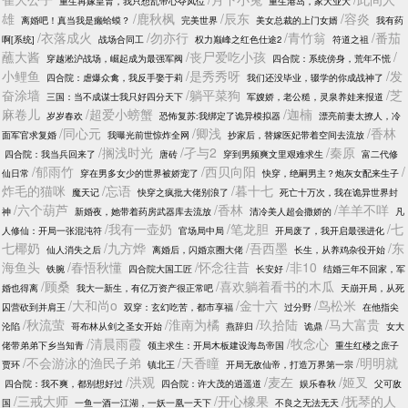
重生再嫁皇胄，我只想乱帝心夺凤位
重生港岛，家大业大
雄
/鹿秋枫
/辰东
/容炎
离婚吧！真当我是癞蛤蟆？
完美世界
美女总裁的上门女婿
我有药
/衣落成火
/勿亦行
/青竹翁
/番茄
啊[系统]
战场合同工
权力巅峰之红色仕途2
符道之祖
蘸大酱
/丧尸爱吃小孩
/
穿越淞沪战场，崛起成为最强军阀
四合院：系统傍身，荒年不慌
小鲤鱼
/是秀秀呀
/发
四合院：虐爆众禽，我反手娶于莉
我们还没毕业，辍学的你成战神了
奋涂墙
/躺平菜狗
/芝
三国：当不成谋士我只好四分天下
军嫂娇，老公糙，灵泉养娃来报道
麻卷儿
/超爱小螃蟹
/迦楠
岁岁春欢
恐怖复苏:我绑定了诡异模拟器
漂亮前妻太撩人，冷
/同心元
/卿浅
/香林
面军官求复婚
我曝光前世惊炸全网
抄家后，替嫁医妃带着空间去流放
/搁浅时光
/孑与2
/秦原
四合院：我当兵回来了
唐砖
穿到男频爽文里艰难求生
富二代修
/郁雨竹
/西贝向阳
/
仙日常
穿在男多女少的世界被娇宠了
快穿，绝嗣男主？炮灰女配来生子
炸毛的猫咪
/忘语
/暮十七
魔天记
快穿之疯批大佬别浪了
死亡十万次，我在诡异世界封
/六个葫芦
/香林
/羊羊不咩
神
新婚夜，她带着药房武器库去流放
清冷美人超会撒娇的
凡
/我有一壶奶
/笔龙胆
/七
人修仙：开局一张混沌符
官场局中局
开局废了，我开启最强进化
七椰奶
/九方烨
/吾西墨
/东
仙人消失之后
离婚后，闪婚京圈大佬
长生，从养鸡杂役开始
海鱼头
/春悟秋懂
/怀念往昔
/非10
铁腕
四合院大国工匠
长安好
结婚三年不回家，军
/顾桑
/喜欢躺着看书的木瓜
婚也得离
我大一新生，有亿万资产很正常吧
天崩开局，从死
/大和尚o
/金十六
/鸟松米
囚营砍到并肩王
双穿：玄幻吃苦，都市享福
过分野
在他指尖
/秋流萤
/淮南为橘
/玖拾陆
/马大富贵
沦陷
哥布林从剑之圣女开始
燕辞归
诡鼎
女大
/清晨雨霞
/牧念心
佬带弟弟下乡当知青
领主求生：开局木板建设海岛帝国
重生红楼之庶子
/不会游泳的渔民子弟
/天香瞳
/明明就
贾环
镇北王
开局无敌仙帝，打造万界第一宗
/洪观
/麦左
/姬叉
四合院：我不爽，都别想好过
四合院：许大茂的逍遥道
娱乐春秋
父可敌
/三戒大师
/开心橡果
/抚琴的人
国
一鱼一酒一江湖，一妖一凰一天下
不良之无法无天