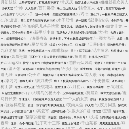
月初姣姣
/常庆庆
/姐姐就喜欢美人
上辈子苦够了，打死她都不嫁了
快穿之路人不炮灰
/宁峥
/西门卧雪
/踏雪真人
世子无双
凡人仙葫
法力无边高大仙
七零，最野军官被外科
/米米小子
/巧七
大佬拿捏了
我一个法爷，无限禁咒很正常吧？
重生77：一根鱼竿开启财富人
/包滚滚.
/木子熙惜
/流泪猫安头
生
重生四零在饥荒年代有空间
第一玩家
全球异能：开
/今晚的风儿甚是喧嚣
/白龙非龙
局觉醒紫霄神雷
双生武魂，满级魅力，妖女请自重
一
/新手期小白
/大-帅
觉醒来，三个老头叫我爸
官场鬼才之从副镇长到权利巅峰
大唐：超时
/泼墨煮茶
/一颗大壳子
空，闺蜜晋阳小公主！
穿书七零，下乡东北我成最强卷王
末日：我
/星梦辰缘
/天星闪闪
/
能自选异能强点正常吧
综武：化身锦衣卫，狂捡属性
我的极品岳母
九命老猫
/咖啡就蒜
/花生鱼米
回档：换个姿势再来一次
重生：医官巅峰
纯阳神体：仙
/凤凰翔舞
/鱼周周
魔双修
顶不住了！前夫天天把我摁墙上亲
影视从小欢喜开
/JiangXin
/过眼云烟风玲
始
快穿：有怨气？疯批老祖帮你逆袭
无敌了：我捡到一个加速
/望天佑
/石头巨怪
/妖
空间
规则怪谈：我能完美利用规则
重生1958：从窝在深山打猎开始
道无涯
/公子许
/闻人暖
天唐锦绣
直播算命：开局找回首富亲女儿
夭寿！我家超市能穿
/染习习
/屠刀成佛
/十更怪瘦
/
越
吞噬九重天
疯了！校花妈妈给我当秘书！
铁血残明
柯山梦
/金裘花马
/八月初八
/彩虹鱼
绝世天命大反派
盖世医仙
我在仙界富甲一方
/大嘴岛的杨天小
/莫晨欢
/走
四合院之傻柱的小日子
反派有话说[重生]
我辈女修当自强
马行长安
/一个人的女孩
悟性逆天：我在藏经阁创造无敌法
修仙：从在炼器铺当厨子开
/就这样忘记
/夜雨风尘
/永夜月同孤
始
官途：救了领导后我扶摇直上
葬天塔
穿成农
/高云宵
/头很大的T君
/空留
家长姐，开局就养三个崽！
恐怖修仙路
惜花芷
宿舍求生，
/翻滚的蛋蛋
/扶摇
/
我被拉进了管理群
四合院：隐藏幕后，孽杀众禽！
我靠烧香爆红娱乐圈
容焉
/拉丁海十三郎
/千山茶客
/燕
谍影：命令与征服
重生之女将星
鬼鬼鬼鬼鬼鬼鬼
雀大公子
/月下小兔
/此间人