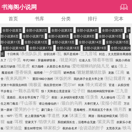
书海阁小说网
首页
书库
分类
排行
完本
全部小说首页
全部小说第2页
全部小说第3页
全部小说第4页
全部小说第5页
全
部小说第6页
全部小说第7页
全部小说第8页
全部小说第9页
全部小说第10页
全
部小说第11页
全部小说第12页
全部小说第13页
全部小说第14页
全部小说第15页
全部小说第16页
全部小说第17页
全部小说第18页
全部小说第19页
全部小说第20
/杀虫队队员
/乱
/三九音域
页
十日终焉
全职法师
我不是戏神
封总，太太想跟你离婚很
/云中觅
/就是闲的
/骑着羊牧狼
久了
年代1960：穿越南锣鼓巷，
仕途人生
疯批小师叔
/纸老虎
/爱吃螺蛳鸡的陆凡兄
/淮上
她五行缺德
权力巅峰：从基层公务员开始
破云
/墨香铜臭
/一夕烟雨
/魑魅魍魉填肚肠
/江南
魔道祖师
烟雨楼
诸神愚戏
龙族
诡
/夜来风雨声丶
/米饭的米
/别让我通宵
舍
重回1982小渔村
我的弟子全是大帝之资
天
/南极蓝
/莞尔wr
/烽火戏诸侯
灾第十年跟我去种田
我在异世封神
剑来
官道：从殡仪馆
/一颗水晶葡萄
/公子衍
/三九音
平步青云
惊！天降老公竟是首富
我在精神病院学斩神
域
/哑少
/任羡鱼
/忘语
退婚后，高冷女帝后悔了
权欲：从乡镇到省委大院
凡人修仙传
重
/千山茶客
/最白的乌鸦
/卖报小郎君
生之将门毒后
谁让他修仙的！
大奉打更人
万古
/爱哭的小十七
/云山风海
/南月西
第一废材
豪门枭士
恶毒雌性，开局就送五个兽夫
重
/苍鹰
/李道然
/沐潇三生
/撼动
生：1977
史上最强炼气期
天渊
网游：我有超神级天赋
猩
/耳根
/馅饼大叔
/紫灵风雪
仙逆
官家天下
系统赋我长生，活着终会无敌
农家乐小老
/柴米油盐
/林家权少
/会说话的肘子
/铁马
板
重生60带空间
夜的命名术
太荒吞天诀