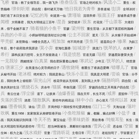
飞桥
/叁叁伍伍
/风流小二
官场：救了女领导后，我一路飞升
官场之绝对权力
重生：权
/弹剑听潮
/他日我若为青帝
/彭湃
势巅峰
四合院：垂钓诸天万物
异兽迷城
全球冰封：
/记忆的海
/萧瑾瑜
/板面王仔
/
我打造了末日安全屋
剑道第一仙
流氓帝师
首辅养成手册
闻檀
/昆吾
/辰东
/千山茶客
大明暴君，我为大明续运三百年
深空彼岸
灯花笑
大佬归
/骑着猫的小鱼干
/梁州牧
/
来，假千金她不装了
官媛
重生官场：从京都下基层权利巅峰
犇跑的小幸运
/公主不回家
/辰东
/
小师妹明明超强却过分沙雕
遮天
从水猴子开始成神
甲壳蚁
/程加加
/羡鱼珂
/修果
末世降临：18楼全员恶人
何不同舟渡
逍遥四公子
为奴三
/莫小弃
/姑城游子
/抚琴的人
/
年后，整个侯府跪求我原谅
宦海红颜香
跳龙门
白篱梦
希行
/我是愤怒
/瑞根
/
舔狗反派只想苟，女主不按套路走！
官道无疆
穿越星际妻荣夫贵
一见我珍
/白真菜
/寒武记
/抚琴的人
诱她情深
我在星际重着山海经
少年王
绝世唐
/唐家三少
/遇牧烧绳
/错哪儿了
门
在美漫当心灵导师的日子
都重生了谁谈恋爱啊
官场
/老冰棍
/快乐小豆豆
/尝谕
从秘书开始
绝对权力：我就是靠山
我真是大明星
官场：分手
/宙光山河
/隔胳呜呜
后，我转身考上省组部
校花学姐从无绯闻，直到我上大学
四合院：咸
/燃烧石头
/猫腻
/观棋
/步
鱼的美好生活
庆余年
帝御无疆
穿越四合院之开局落户四合院
兵
/浮尘缘
/油爆香菇
/戒界
/寻找
青云仕途
退下，让朕来
我在天牢，长生不死
度韶华
失落的爱情
/随散飘风
/林中小白
/情何以甚
踏星
那些年的桃花运
赤心巡天
天官
/墨香铜臭
/萧鼎
/江门二爷
/落叶
赐福
诛仙
开局停职？我转投市纪委调查组
天海仙途
吹枫
/小鱼吃辣椒
/小盐子
重生1958：发家致富从南锣鼓巷开始
癫，都癫，癫点好啊
谍
/冬天不热
/香果味奶茶
/纯银耳坠
战：我其实能识别间谍
聚宝仙盆
黑欲青春
长生：我
/青红
/雪风心凌
/空留
在大明混吃等死的那些年
想当神医被告，果断转行做兽医
惹金枝
重
/浅水戏虾
/雪路听花
/周大白
/
生96：权力之巅
官妻
主母日常
老祖别苟了，宇宙要没了
拆蛋专家
/西门龙霆
/荆棘之歌