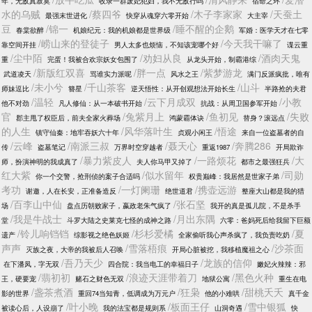
年，无敌真寂寞
收录一群废妃犯妇，我不无敌行吗
宿命之环
水的乌贼
/蔡四爷
/木子李家家
/天蚕土
最强末世进化
快穿从魂穿六零开始
大主宰
豆
/锦一
/睡不醒的企鹅
春棠欲醉
机娘纪元：我的机娘都是世界级
军婚：医学天才在七零
/崂山来的登徒子
/今天我干嘛了
靠空间开挂
男人太多也烦恼，不知该宠哪个好
谍云重
/尘中陌
/劝妇从良
/酒肉天鬼
重
完蛋！我被合欢宗妖女包围了
从龙头开始，制霸港综
/新版红双喜
/胖一点
/紫梦游龙
武道凌天
骂谁实力派呢
风水之王
满门反派疯批，唯有
/未小兮
/千山茶客
/山斗
师妹逗比
簪星
逆天悟性：从开创观想法开始长生
半路抢的夫君
/温轻
/云下月成双
/小教
他不对劲
凡人修仙：从一本破书开始
抗战：从周卫国参军开始
官
/兔紫月上
/鱼初见
/失败
郡主甩了权臣后，前夫全家火葬场
鸿蒙霸体诀
替身？滚远点
的人生
/风华落叶生
/悟途
镇守仙秦：地牢吞妖六十年
贞观小闲王
来自一位盗墓者的自
/云峰
/南派三叔
/聂天心
/奔腾286
传
盗墓笔记
万界时空穿越者
重返1987
开局欺诈
/暴力紫皮人
/一路烦花
/大
师，扮演神明的我成真了
夫人你马甲又掉了
都市之最强狂兵
红大紫
/似水留年
/司勋
你一个交警，抢刑侦的案子合适吗
权贵巅峰：我居然是世家子弟
考功
/一灯阑珊
/携壶远游
谢邀，人在长安，正准备造反
绝世道君
整座大山都是我的猎
/百李山中仙
/张石坚
场
盘点历朝败家子，嬴政老朱气疯了
我开的真是孤儿院，不是杀手
/我是牛战士
/月出东隅
堂
斗罗大陆之史莱克七怪的成神之路
六零：爸妈死后给我留下巨额
/铃儿响铛铛
/杉杉爱橘
/夏
遗产
综影视之绝色妖姬
全家偷听我心声杀疯了，我负责吃奶
声声
/雪落梧痕
/沙茶面
灭族之夜，大帝的我被后人召唤
开局心脏被挖，我移植魔祖之心
/吾乃天少
/龙族的信仰
在下潘凤，字无双
四合院：我当电工的幸福日子
嫩妃火辣辣：邪
/翡初初
/浪迹天涯带着刀
/黑色火种
王，硬要宠
赌石之财色无双
地狱公寓
重生在电
/盏茶煮酒
/狂枭
/甜桃夭夭
影的世界
重回74当知青，低调成为万元户
他的小难哄
真千金
/叶小晚
/板面王仔
/雪中银狐
被读心后，人设崩了
我的法宝都是规则系
山洞奇遇
快