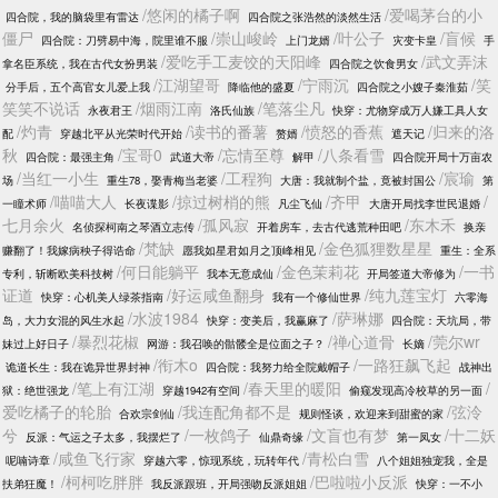
/悠闲的橘子啊
/爱喝茅台的小
四合院，我的脑袋里有雷达
四合院之张浩然的淡然生活
僵尸
/崇山峻岭
/叶公子
/盲候
四合院：刀劈易中海，院里谁不服
上门龙婿
灾变卡皇
手
/爱吃手工麦饺的天阳峰
/武文弄沫
拿名臣系统，我在古代女扮男装
四合院之饮食男女
/江湖望哥
/宁雨沉
/笑
分手后，五个高官女儿爱上我
降临他的盛夏
四合院之小嫂子秦淮茹
笑笑不说话
/烟雨江南
/笔落尘凡
永夜君王
洛氏仙族
快穿：尤物穿成万人嫌工具人女
/灼青
/读书的番薯
/愤怒的香蕉
/归来的洛
配
穿越北平从光荣时代开始
赘婿
遮天记
秋
/宝哥0
/忘情至尊
/八条看雪
四合院：最强主角
武道大帝
解甲
四合院开局十万亩农
/当红一小生
/工程狗
/宸瑜
场
重生78，娶青梅当老婆
大唐：我就制个盐，竟被封国公
第
/喵喵大人
/掠过树梢的熊
/齐甲
/
一瞳术师
长夜谍影
凡尘飞仙
大唐开局找李世民退婚
七月余火
/孤风寂
/东木禾
名侦探柯南之琴酒立志传
开着房车，去古代逃荒种田吧
换亲
/梵缺
/金色狐狸数星星
赚翻了！我嫁病秧子得诰命
愿我如星君如月之顶峰相见
重生：全系
/何日能躺平
/金色茉莉花
/一书
专利，斩断欧美科技树
我本无意成仙
开局签道大帝修为
证道
/好运咸鱼翻身
/纯九莲宝灯
快穿：心机美人绿茶指南
我有一个修仙世界
六零海
/水波1984
/萨琳娜
岛，大力女混的风生水起
快穿：变美后，我赢麻了
四合院：天坑局，带
/暴烈花椒
/禅心道骨
/莞尔wr
妹过上好日子
网游：我召唤的骷髅全是位面之子？
长嫡
/衔木o
/一路狂飙飞起
诡道长生：我在诡异世界封神
四合院：我努力给全院戴帽子
战神出
/笔上有江湖
/春天里的暖阳
/
狱：绝世强龙
穿越1942有空间
偷窥发现高冷校草的另一面
爱吃橘子的轮胎
/我连配角都不是
/弦泠
合欢宗剑仙
规则怪谈，欢迎来到甜蜜的家
兮
/一枚鸽子
/文盲也有梦
/十二妖
反派：气运之子太多，我摆烂了
仙鼎奇缘
第一凤女
/咸鱼飞行家
/青松白雪
呢喃诗章
穿越六零，惊现系统，玩转年代
八个姐姐独宠我，全是
/柯柯吃胖胖
/巴啦啦小反派
扶弟狂魔！
我反派跟班，开局强吻反派姐姐
快穿：一不小