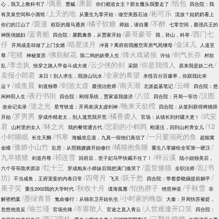
/偶葱
/庚新
/纸包
心，我又上教科书了
曹贼
你们都追女主？那女魔头我娶走了
四合院：我
/上天的地
/彬可乐
有灵泉空间和小酒馆
从重生九零开始：做空美股石油
流放？姑奶奶看上
/茵漫
/橘子软糖
/不醉
你们的江山了
权臣的瘦马通房
师姐，请自重
七零空间，最强兵王的
/蓝青栀
/豪哥豪哥
/西门七
神医俏媳妇
四合院：屠戮禽兽，从贾家开始
我，孙山，科举
仔
/暗星淡月
/金沫儿
开局成圣却做了上门女婿
冲喜？离府前我搬空库房气死继母
人道至
/宅猪
/佛前献花
/烽火戏诸侯
/剑气长存
尊
神秘复苏
陈二狗的妖孽人生
许仙
村欲
/李念执
/云少侠的剑
/你是我情人
/
乱
快穿之路人甲奋斗成大佬
采阴
原来我是妖二代
卖报小郎君
/全家的希望
末日！别人求生，我游山玩水
杀怪百分百爆率，你跟我比幸
/咸鱼晨
/剑游太虚
/南天湖
/云峰
运？
剑道独尊
最强治愈师
北派盗墓笔记
四合院：悠
/夜行书街
/八弦
/汉图
闲种田人生
四合院：刚得系统，贾家逼我接济
四合院：开局一等功
/道之光
/晚来天欲樰
改命记实录
星穹铁道：开局表演太虚剑神
四合院：从签到获得烤猪蹄
/罗男男
/橘香袭人
/武安
开始
穿成作精老太，别人逃荒我开荒
官场：从镇长到封疆大吏！
君
/林之火
/悲剧的小鹌鹑
/12
山村里的女人
我的餐馆通古代
刚退伍，回到山村养女儿
小时睡眠
/书寒
/一只要溺死的鱼
长生天阙
海贼坐忘道，九真一假他们真信了
超能黄
/傲娇小山竹
/橘猫抱鱼睡
/
金瞳
乱世：从照顾嫂嫂开始修行
重生八零嫁给全军第一硬汉
九羊猪猪
/祁连雪
/梓云溪
剑道丹尊
回府后，世子妃马甲快藏不住了！
陆小姐独美后，
/红十三
/盖世修猫
/乱(书
六个哥哥跪求原谅
穿成炮灰小师妹后我把满门揍哭了
全职法师
坊)
/四弯月
/跃千愁
/
不当咸鱼，王府宠妾的内卷日常
飞天
四合院：带着娄晓娥提前躺平
果子笑
/秋收十月
/怕热胖子
/千秋雪
重生2002我的大学时代
谍海孤雁
绝世神皇
非
/墨绿青苔
/小时家的晚饭
解密档案
氪命修行：从锦衣卫开始长生
大秦：开局扶苏被贬，
/瑜兰瑾
/岑寨散人
/人世难逢开口笑
忽悠他造反
官场先锋
官途之直入青云
四合院：
/西门雨柱
/三颗牛奶糖