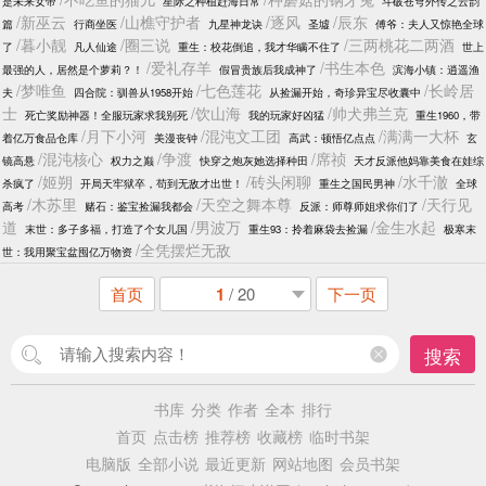
是未来女帝
星际之种植赶海日常
斗破苍穹外传之云韵
/新巫云
/山樵守护者
/逐风
/辰东
篇
行商坐医
九星神龙诀
圣墟
傅爷：夫人又惊艳全球
/暮小靓
/圈三说
/三两桃花二两酒
了
凡人仙途
重生：校花倒追，我才华瞒不住了
世上
/爱礼存羊
/书生本色
最强的人，居然是个萝莉？！
假冒贵族后我成神了
滨海小镇：逍遥渔
/梦唯鱼
/七色莲花
/长岭居
夫
四合院：驯兽从1958开始
从捡漏开始，奇珍异宝尽收囊中
士
/饮山海
/帅犬弗兰克
死亡奖励神器！全服玩家求我别死
我的玩家好凶猛
重生1960，带
/月下小河
/混沌文工团
/满满一大杯
着亿万食品仓库
美漫丧钟
高武：顿悟亿点点
玄
/混沌核心
/争渡
/席祯
镜高悬
权力之巅
快穿之炮灰她选择种田
天才反派他妈靠美食在娃综
/姬朔
/砖头闲聊
/水千澈
杀疯了
开局天牢狱卒，苟到无敌才出世！
重生之国民男神
全球
/木苏里
/天空之舞本尊
/天行见
高考
赌石：鉴宝捡漏我都会
反派：师尊师姐求你们了
道
/男波万
/金生水起
末世：多子多福，打造了个女儿国
重生93：拎着麻袋去捡漏
极寒末
/全凭摆烂无敌
世：我用聚宝盆囤亿万物资
首页
1
/ 20
下一页
搜索
书库
分类
作者
全本
排行
首页
点击榜
推荐榜
收藏榜
临时书架
电脑版
全部小说
最近更新
网站地图
会员书架