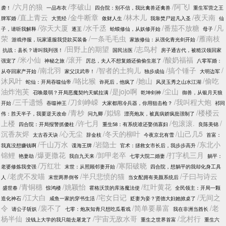
/六月的狼
/李破山
/阿飞l
袭！
一品布衣
四合院：别不信，我比禽兽还禽兽
重生军营之王
/直上青云
/金牛断章
/林木儿
/夜天南
牌军婚
大荒经
敛财人生
我靠焚尸超凡入圣
仙
/弥天大厦
/水千丞
/番茄不放糖
/凡
子，请听我解释
逐王
蛤蟆修仙，从妖修开始
母子
荣
/一条毛毛虫
/雁南枝
游戏停服，玩家退服我贷款买装备
家族修仙：从强化青光剑开始
/田野上的期望
/志鸟村
抗战：县长？请叫我列强！
国民法医
房子通古代，被糙汉领回家
/米小仙
/滚开
/酸奶福福
强宠了
神秘之旅
厉总，夫人不想复婚还偷偷生崽了
八零军婚：
/南北羽
/智者的土狗儿
/搞个锤子
/
从夺回家产开始
家父汉武帝！
独步成仙
大明边军
沐风叶
/咯比猴
/她山
/偷吃
蛇仙：开局吞噬仙帝
诈死后，他疯了
风灵玉秀之山水江湖
油炸泡芙
/是jojo啊
/尘山
召唤最弱？开局恶魔契约天赋拉满
乾坤剑神
御兽，从银月天狼
/三千遗憾
/刀剑峥嵘
/我叫程大炮
开始
吞噬神王
大家都用冷兵器，你用狙击枪？
祁同
/青杪
/姒锦
/楼楼云
伟：胜天半子，我要逆天改命
问九卿
漂亮炮灰，被真病娇疯批强制了
上楼
/许七月
/包滚滚.
/
四合院：开局报警抓傻柱
重生58：有系统谁还娶俏寡妇
良陈美锦
沉香灰烬
/心无尘
/冬天的柳叶
/山己几5
太古吞天诀
辞金枝
今夜京北有雪
首富：
/千山万水
/岩隐士
/东北小
我真没想赚钱啊
谍海王牌
官术：拯救女市长后，我步步高升
锦鲤
/爆更撒花
/卸甲老卒
/打字机三月
艳妻劫
我自九天来
七零大院二婚妻
躺平：
/万红壮
/寒阳破晓
老婆修炼我变强
末世：从照顾邻妻开始
四合院，想躺平的我却化身工具
/老虎不发喵
/半只悲愤的猫
/子曰与诗云
人
末世两界倒爷
当女配拥有美颜系统后
/青铜穗
/姚颖怡
/红叶黄花
盛世春
惊鸿楼
霍格沃茨的库洛魔法使
全民领主：开局一颗
/江大白
/宅女日记
/无间之
造化神石
咸鱼一家的穿书生活
贬妻为妾？贤德大妇她掀桌了
令
/裴不了
/简单要暴富
/老
请公子斩妖
七零：炮灰知青只想吃瓜看戏
我在非洲当酋长
杨半仙
/宇宙无敌水哥
/北村行
没钱上大学的我只能去屠龙了
重生之世界首富
重生六