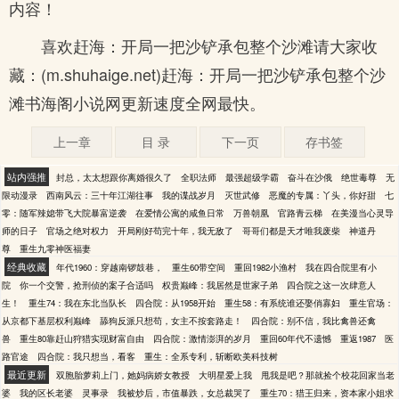
内容！
喜欢赶海：开局一把沙铲承包整个沙滩请大家收
藏：(m.shuhaige.net)赶海：开局一把沙铲承包整个沙
滩书海阁小说网更新速度全网最快。
上一章
目 录
下一页
存书签
站内强推
封总，太太想跟你离婚很久了
全职法师
最强超级学霸
奋斗在沙俄
绝世毒尊
无
限动漫录
西南风云：三十年江湖往事
我的谍战岁月
灭世武修
恶魔的专属：丫头，你好甜
七
零：随军辣媳带飞大院暴富逆袭
在爱情公寓的咸鱼日常
万兽朝凰
官路青云梯
在美漫当心灵导
师的日子
官场之绝对权力
开局刚好苟完十年，我无敌了
哥哥们都是天才唯我废柴
神道丹
尊
重生九零神医福妻
经典收藏
年代1960：穿越南锣鼓巷，
重生60带空间
重回1982小渔村
我在四合院里有小
院
你一个交警，抢刑侦的案子合适吗
权贵巅峰：我居然是世家子弟
四合院之这一次肆意人
生！
重生74：我在东北当队长
四合院：从1958开始
重生58：有系统谁还娶俏寡妇
重生官场：
从京都下基层权利巅峰
舔狗反派只想苟，女主不按套路走！
四合院：别不信，我比禽兽还禽
兽
重生80靠赶山狩猎实现财富自由
四合院：激情澎湃的岁月
重回60年代不遗憾
重返1987
医
路官途
四合院：我只想当，看客
重生：全系专利，斩断欧美科技树
最近更新
双胞胎萝莉上门，她妈病娇女教授
大明星爱上我
甩我是吧？那就捡个校花回家当老
婆
我的区长老婆
灵事录
我被炒后，市值暴跌，女总裁哭了
重生70：猎王归来，资本家小姐求