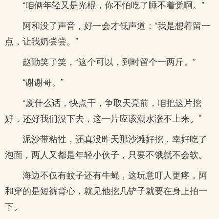
“咱俩年轻又是光棍，你不怕吃了睡不着觉啊。”
阿和没了声音，好一会才低声道：“我是想着留一
点，让我奶尝尝。”
赵勤笑了笑，“这个可以，到时留个一两斤。”
“谢谢哥。”
“废什么话，快点干，争取天亮前，咱把这片挖
好，还好我们没下去，这一片应该潮水涨不上来。”
泥沙带粘性，还真没昨天那沙滩好挖，幸好吃了
泡面，两人又都是年轻小伙子，只要不饿就不会软。
海边不仅有蚊子还有牛蝇，这玩意叮人更疼，阿
和穿的是短裤背心，就见他挖几铲子就要在身上拍一
下。