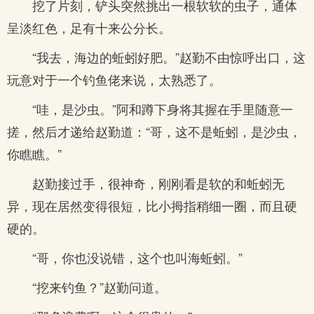
挖了片刻，铲头突然挑出一根软软的虫子，通体
呈淡红色，足有十来公分长。
“我去，海边的蚯蚓好肥。”赵勤不由惊呼出口，这
玩意对于一个钓鱼佬来说，太熟悉了。
“哇，是沙虫。”阿和蹲下身将其握在手里随意一
搓，然后才递给赵勤道：“哥，这不是蚯蚓，是沙虫，
你瞧瞧。”
赵勤接过手，很神奇，刚刚看是软的和蚯蚓无
异，现在居然变得很短，比小拇指稍细一圈，而且硬
硬的。
“哥，你也没说错，这个也叫海蚯蚓。”
“挖来钓鱼？”赵勤问道。