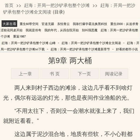
首页
>>
赶海：开局一把沙铲承包整个沙滩
>>
赶海：开局一把沙
山峰
铲承包整个沙滩全文阅读
(目录)
大家在看
重生60带空间
官道无疆
东恒青云
我靠打爆学霸兑换黑科技
重生2000：从追求青
涩校花同桌开始
我就是传奇
我的年代，从四合院开始
别叫我恶魔
赶海：开局一把沙铲承包整
个沙滩
重返1987
-
-
赶海：开局一把沙铲承包整个沙滩 山峰
赶海：开局一把沙铲承包整个沙滩全文阅读
赶海：开
-
-
局一把沙铲承包整个沙滩txt下载
赶海：开局一把沙铲承包整个沙滩最新章节
好看的都市小说
第9章 两大桶
上一章
书 页
下一页
阅读记录
两人来到村子西边的滩涂，这边几乎看不到啥灯
光，偶尔有远远的灯光，那也是夜间作业渔船的光。
“不用太往下，否则没一会潮水就涨上来了，我们
就附近看看。”
这边属于泥沙混合地，地质有些软，不小心鞋都