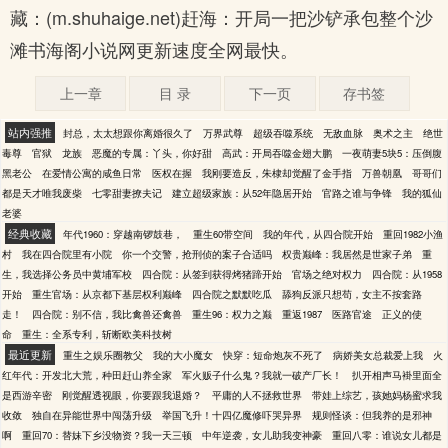
藏：(m.shuhaige.net)赶海：开局一把沙铲承包整个沙
滩书海阁小说网更新速度全网最快。
上一章
目 录
下一页
存书签
站内强推
封总，太太想跟你离婚很久了
万界武尊
超级吞噬系统
无敌血脉
奥术之主
绝世
毒尊
官狱
龙族
恶魔的专属：丫头，你好甜
高武：开局吞噬金翅大鹏
一夜萌妻5块5：压倒腹
黑老公
在爱情公寓的咸鱼日常
医权在握
我刚要造反，朱棣却觉醒了金手指
万兽朝凰
哥哥们
都是天才唯我废柴
七零甜妻撩夫记
建立超级家族：从52年隐居开始
官路之谁与争锋
我的狐仙
老婆
经典收藏
年代1960：穿越南锣鼓巷，
重生60带空间
我的年代，从四合院开始
重回1982小渔
村
我在四合院里有小院
你一个交警，抢刑侦的案子合适吗
权贵巅峰：我居然是世家子弟
重
生，我选择公务员中黄埔军校
四合院：从签到获得烤猪蹄开始
官场之绝对权力
四合院：从1958
开始
重生官场：从京都下基层权利巅峰
四合院之默默吃瓜
舔狗反派只想苟，女主不按套路
走！
四合院：别不信，我比禽兽还禽兽
重生96：权力之巅
重返1987
医路官途
正义的使
命
重生：全系专利，斩断欧美科技树
最近更新
重生之娱乐圈教父
我的大小魔女
快穿：短命炮灰不死了
病娇美女总裁爱上我
火
红年代：开发北大荒，种田赶山养全家
军火贩子什么鬼？我就一破产厂长！
扒开相声马褂里面全
是西游辛密
刚觉醒透视眼，你要跟我退婚？
平庸的人不拯救世界
带娃上综艺，孩她妈杨蜜求我
收敛
独自在异能世界中闯荡升级
举国飞升！十四亿魔修吓哭异界
规则怪谈：但我养的是邪神
啊
重回70：替妹下乡没物资？我一天三顿
中年逆袭，女儿助我变神豪
重回八零：谁说女儿都是