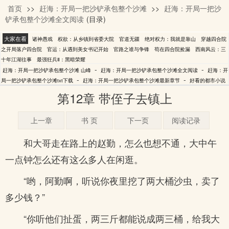
首页
>>
赶海：开局一把沙铲承包整个沙滩
>>
赶海：开局一把沙
山峰
铲承包整个沙滩全文阅读
(目录)
大家在看
诸神愚戏
权欲：从乡镇到省委大院
官道无疆
绝对权力：我就是靠山
穿越四合院
之开局落户四合院
官运：从遇到美女书记开始
官路之谁与争锋
苟在四合院捡漏
西南风云：三
十年江湖往事
最强狂兵Ⅱ：黑暗荣耀
-
-
赶海：开局一把沙铲承包整个沙滩 山峰
赶海：开局一把沙铲承包整个沙滩全文阅读
赶海：开
-
-
局一把沙铲承包整个沙滩txt下载
赶海：开局一把沙铲承包整个沙滩最新章节
好看的都市小说
第12章 带侄子去镇上
上一章
书 页
下一页
阅读记录
和大哥走在路上的赵勤，怎么也想不通，大中午
一点钟怎么还有这么多人在闲逛。
“哟，阿勤啊，听说你夜里挖了两大桶沙虫，卖了
多少钱？”
“你听他们扯蛋，两三斤都能说成两三桶，给我大