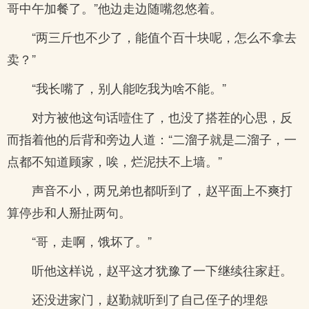
哥中午加餐了。”他边走边随嘴忽悠着。
“两三斤也不少了，能值个百十块呢，怎么不拿去
卖？”
“我长嘴了，别人能吃我为啥不能。”
对方被他这句话噎住了，也没了搭茬的心思，反
而指着他的后背和旁边人道：“二溜子就是二溜子，一
点都不知道顾家，唉，烂泥扶不上墙。”
声音不小，两兄弟也都听到了，赵平面上不爽打
算停步和人掰扯两句。
“哥，走啊，饿坏了。”
听他这样说，赵平这才犹豫了一下继续往家赶。
还没进家门，赵勤就听到了自己侄子的埋怨