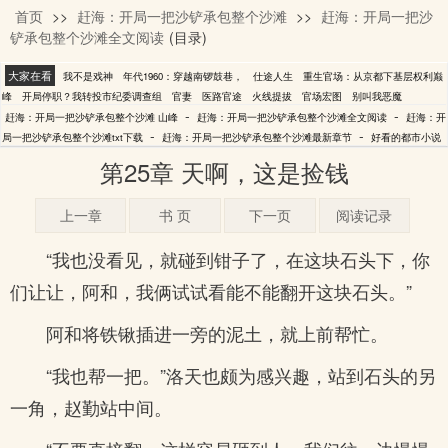
首页
>>
赶海：开局一把沙铲承包整个沙滩
>>
赶海：开局一把沙
山峰
铲承包整个沙滩全文阅读
(目录)
大家在看
我不是戏神
年代1960：穿越南锣鼓巷，
仕途人生
重生官场：从京都下基层权利巅
峰
开局停职？我转投市纪委调查组
官妻
医路官途
火线提拔
官场宏图
别叫我恶魔
-
-
赶海：开局一把沙铲承包整个沙滩 山峰
赶海：开局一把沙铲承包整个沙滩全文阅读
赶海：开
-
-
局一把沙铲承包整个沙滩txt下载
赶海：开局一把沙铲承包整个沙滩最新章节
好看的都市小说
第25章 天啊，这是捡钱
上一章
书 页
下一页
阅读记录
“我也没看见，就碰到钳子了，在这块石头下，你
们让让，阿和，我俩试试看能不能翻开这块石头。”
阿和将铁锹插进一旁的泥土，就上前帮忙。
“我也帮一把。”洛天也颇为感兴趣，站到石头的另
一角，赵勤站中间。