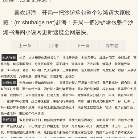
喜欢赶海：开局一把沙铲承包整个沙滩请大家收
藏：(m.shuhaige.net)赶海：开局一把沙铲承包整个沙
滩书海阁小说网更新速度全网最快。
上一章
目 录
下一页
存书签
站内强推
封总，太太想跟你离婚很久了
混沌天帝诀
太荒吞天诀
战场合同工
全职法师
万
界武尊
娱乐帝国系统
超级吞噬系统
军工科技
官场先锋
万古武帝
烟雨楼
最强超级学
霸
Boss凶猛：老公，喂不饱
九天斩神诀
王牌特种兵
逆天腹黑狂女：绝世狂妃
权欲：从乡镇
到省委大院
万兽朝凰
空降萌宝：总裁爹地，超强势
经典收藏
年代1960：穿越南锣鼓巷，
穿越四合院之开局落户四合院
我不是戏神
四合院：咸
鱼的美好生活
重生60带空间
四合院：垂钓诸天万物
苟在四合院捡漏
权力巅峰：从基层公务员
开始
我的年代，从四合院开始
仕途人生
重生70年，觉醒系统从打猎开始
年代：我在58有块
田
重回1982小渔村
想当神医被告，果断转行做兽医
六零：踹了白月光搬空家产下乡
赶海：开
局一把沙铲承包整个沙滩
四合院之张浩然的淡然生活
四合院之默默吃瓜
官场：救了女领导后，
我一路飞升
重回60年代不遗憾
最近更新
双胞胎萝莉上门，她妈病娇女教授
重生之娱乐圈教父
大明星爱上我
我的大小魔
女
孽徒你无敌了，下山找你七个师姐去吧
快穿：短命炮灰不死了
美女总裁，请上车
五十年
代：带着随身空间进城奔小康
甩我是吧？那就捡个校花回家当老婆
悔婚？反手娶了资本家大小